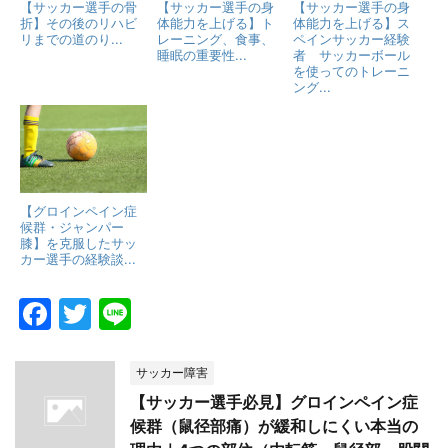
【サッカー選手の骨
【サッカー選手の身
【サッカー選手の身
折】その後のリハビ
体能力を上げる】ト
体能力を上げる】ス
リまでの道のり...
レーニング、食事、
ペインサッカー経験
睡眠の重要性...
者 サッカーボール
を使ってのトレーニ
ング...
【グロインペイン症
候群・ジャンパー
膝】を克服したサッ
カー選手の経験談...
F
T
Li
a
w
n
c
itt
e
サッカー障害
e
er
【サッカー選手必見】グロインペイン症
候群（鼠径部痛）が緩和しにくい本当の
b