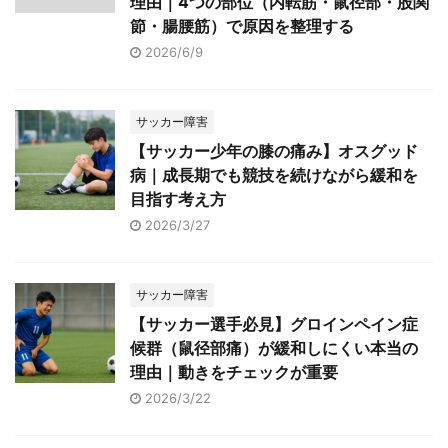
理由｜4つの部位（内転筋・鼠径部・股関
o
節・腸腰筋）で原因を整理する
o
2026/6/9
k
サッカー障害
【サッカー少年の膝の痛み】オスグッド
病｜成長期でも競技を続けながら緩和を
目指す考え方
2026/3/27
サッカー障害
【サッカー選手必見】グロインペイン症
候群（鼠径部痛）が緩和しにくい本当の
理由｜動きをチェックが重要
2026/3/22