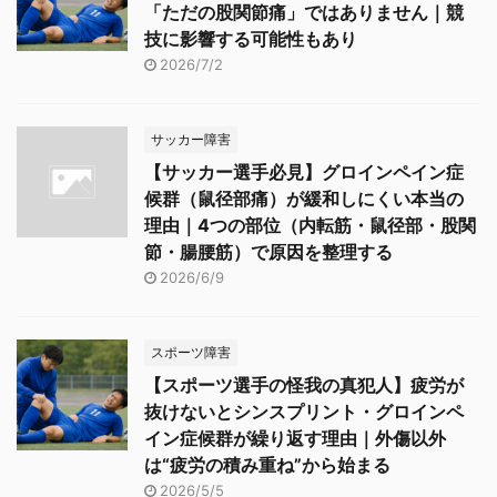
「ただの股関節痛」ではありません｜競
技に影響する可能性もあり
2026/7/2
サッカー障害
【サッカー選手必見】グロインペイン症
候群（鼠径部痛）が緩和しにくい本当の
理由｜4つの部位（内転筋・鼠径部・股関
節・腸腰筋）で原因を整理する
2026/6/9
スポーツ障害
【スポーツ選手の怪我の真犯人】疲労が
抜けないとシンスプリント・グロインペ
イン症候群が繰り返す理由｜外傷以外
は“疲労の積み重ね”から始まる
2026/5/5