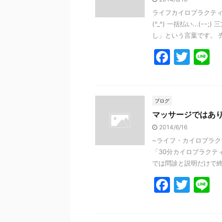
o
ライフカイロプラクティ
o
(^_^) 一括払い…(ｰ
k
し」という言葉です。 売り
F
T
L
a
w
n
c
itt
e
e
er
ブログ
マッサージではあ
b
2014/6/16
o
~ライフ・カイロプラク
o
「30分カイロプラクテ
k
では問診と説明だけで終わ
F
T
L
a
w
n
c
itt
e