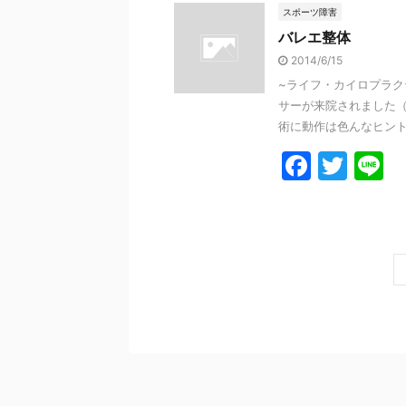
e
er
スポーツ障害
バレエ整体
b
2014/6/15
o
~ライフ・カイロプラク
o
サーが来院されました（
k
術に動作は色んなヒントが
F
T
L
a
w
n
c
itt
e
e
er
b
o
o
k