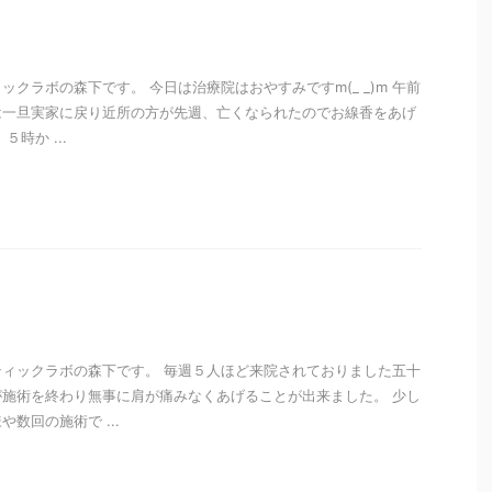
クラボの森下です。 今日は治療院はおやすみですm(_ _)m 午前
は一旦実家に戻り近所の方が先週、亡くなられたのでお線香をあげ
時か ...
i
ィックラボの森下です。 毎週５人ほど来院されておりました五十
施術を終わり無事に肩が痛みなくあげることが出来ました。 少し
数回の施術で ...
i