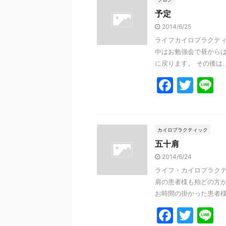
e
er
予定
b
2014/6/25
o
ライフカイロプラクティッ
o
中はお勉強会で昼から
k
に戻ります。 その後は、５
F
T
L
a
w
n
c
itt
e
e
er
カイロプラクティック
五十肩
b
2014/6/24
o
ライフ・カイロプラクテ
o
肩の患者様も殆どの方が
k
お時間の掛かった患者様や
F
T
L