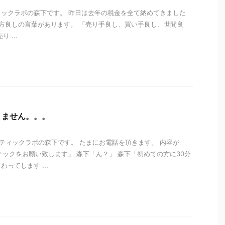
ックラボの森下です。 昨日は去年の税金を全て納めてきました
ｰ;) 三方良しの言葉があります。 「売り手良し、買い手良し、世間良
 ...
i
りません。。。
ティックラボの森下です。 たまにお電話を頂きます。 内容が
ィックをお願い致します」 森下「ん？」 森下「初めての方に30分
ってします ...
i