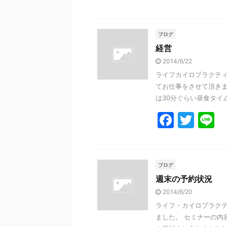
a
w
n
c
itt
e
e
er
ブログ
経営
b
2014/6/22
o
ライフカイロプラクティ
o
てお仕事をさせて頂きまし
k
は30分ぐらい昼食タイム 
F
T
L
a
w
n
c
itt
e
e
er
ブログ
週末の予約状況
b
2014/6/20
o
ライフ・カイロプラクテ
o
ました。 セミナーの内