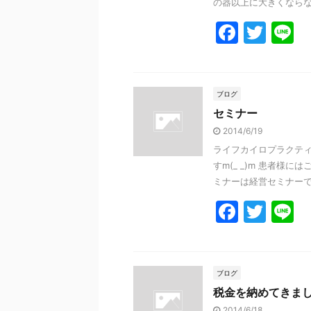
k
の器以上に大きくならない
F
T
L
a
w
n
c
itt
e
e
er
ブログ
セミナー
b
2014/6/19
o
ライフカイロプラクティ
o
すm(_ _)m 患者様に
k
ミナーは経営セミナーで .
F
T
L
a
w
n
c
itt
e
e
er
ブログ
税金を納めてきま
b
2014/6/18