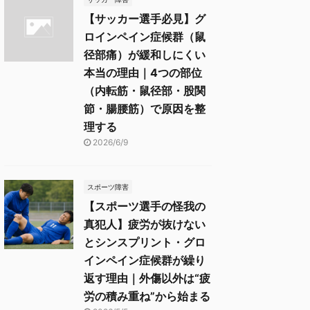
【サッカー選手必見】グ
ロインペイン症候群（鼠
径部痛）が緩和しにくい
本当の理由｜4つの部位
（内転筋・鼠径部・股関
節・腸腰筋）で原因を整
理する
2026/6/9
スポーツ障害
【スポーツ選手の怪我の
真犯人】疲労が抜けない
とシンスプリント・グロ
インペイン症候群が繰り
返す理由｜外傷以外は“疲
労の積み重ね”から始まる