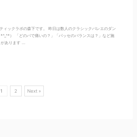
ティックラボの森下です。 昨日は数人のクラシックバレエのダン
*^_^*） 「どのパで痛いの？」「パッセのバランスは？」など施
あります ...
i
1
2
Next »