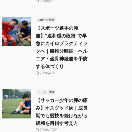
2026/5/5
スポーツ障害
【スポーツ選手の腰
痛】“違和感の段階”で早
急にカイロプラクティッ
クへ｜腰椎分離症・ヘル
ニア・坐骨神経痛を予防
する体づくり
2026/4/2
サッカー障害
【サッカー少年の膝の痛
み】オスグッド病｜成長
期でも競技を続けながら
緩和を目指す考え方
2026/3/27