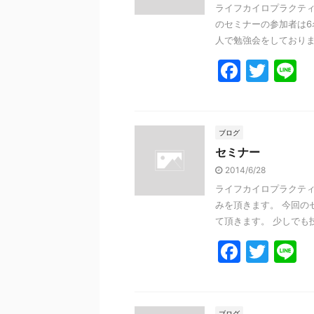
ライフカイロプラクティ
のセミナーの参加者は6名
人で勉強会をしておりまし
F
T
L
a
w
n
c
itt
e
e
er
ブログ
セミナー
b
2014/6/28
o
ライフカイロプラクティ
o
みを頂きます。 今回の
k
て頂きます。 少しでも技
F
T
L
a
w
n
c
itt
e
ブログ