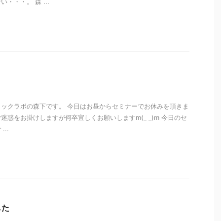
・・・。 森 ...
i
ックラボの森下です。 今日はお昼からセミナーでお休みを頂きま
はご迷惑をお掛けしますが何卒宜しくお願いしますm(_ _)m 今日のセ
..
i
した