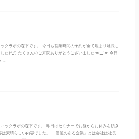
ックラボの森下です。 今日も営業時間の予約が全て埋まり延長し
た(^_^) たくさんのご来院ありがとうございましたm(__)m 今日
...
i
ィックラボの森下です。 昨日はセミナーでお昼からお休みを頂き
容は素晴らしい内容でした。 「価値のある企業」とは会社は社長