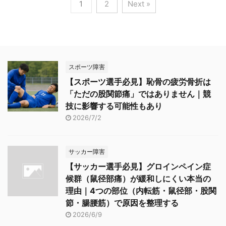
1
2
Next »
スポーツ障害
【スポーツ選手必見】恥骨の疲労骨折は
「ただの股関節痛」ではありません｜競
技に影響する可能性もあり
2026/7/2
サッカー障害
【サッカー選手必見】グロインペイン症
候群（鼠径部痛）が緩和しにくい本当の
理由｜4つの部位（内転筋・鼠径部・股関
節・腸腰筋）で原因を整理する
2026/6/9