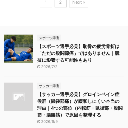
1
2
Next »
スポーツ障害
【スポーツ選手必見】恥骨の疲労骨折は
「ただの股関節痛」ではありません｜競
技に影響する可能性もあり
2026/7/2
サッカー障害
【サッカー選手必見】グロインペイン症
候群（鼠径部痛）が緩和しにくい本当の
理由｜4つの部位（内転筋・鼠径部・股関
節・腸腰筋）で原因を整理する
2026/6/9