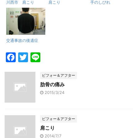
川西市 肩こり
肩こり
手のしびれ
交通事故の後遺症
F
T
Li
a
w
n
c
itt
e
ビフォー＆アフター
e
er
肋骨の痛み
2015/3/24
b
o
o
ビフォー＆アフター
k
肩こり
2014/7/7