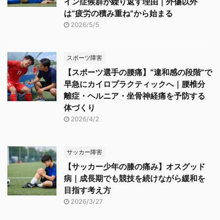
イン症候群が繰り返す理由｜外傷以外
は“疲労の積み重ね”から始まる
2026/5/5
スポーツ障害
【スポーツ選手の腰痛】“違和感の段階”で
早急にカイロプラクティックへ｜腰椎分
離症・ヘルニア・坐骨神経痛を予防する
体づくり
2026/4/2
サッカー障害
【サッカー少年の膝の痛み】オスグッド
病｜成長期でも競技を続けながら緩和を
目指す考え方
2026/3/27