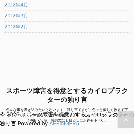
2012年4月
2012年3月
2012年2月
スポーツ障害を得意とするカイロプラク
ターの独り言
色んな事を書き込みたいと思います。独り言ですが、色々と優しく教えて下
© 2026 スポーツ障害を得意とするカイロプラクターの
さい。スポーツ障害なら川西市の整体ライフ・カイロプラクティックラボ
（池田・宝塚・豊中市にも対応）にお任せ下さい。
独り言 Powered by
AFFINGER5