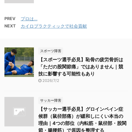
PREV
プロは…
NEXT
カイロプラクティックで社会貢献
スポーツ障害
【スポーツ選手必見】恥骨の疲労骨折は
「ただの股関節痛」ではありません｜競
技に影響する可能性もあり
2026/7/2
サッカー障害
【サッカー選手必見】グロインペイン症
候群（鼠径部痛）が緩和しにくい本当の
理由｜4つの部位（内転筋・鼠径部・股関
節・腸腰筋）で原因を整理する