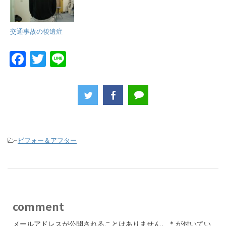
交通事故の後遺症
F
T
Li
a
w
n
c
itt
e
e
er
b
o
-
ビフォー＆アフター
o
k
comment
メールアドレスが公開されることはありません。
*
が付いてい