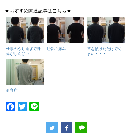
★おすすめ関連記事はこちら★
仕事のやり過ぎで身
肋骨の痛み
首を傾けただけでめ
体がしんどい
まい・・・。
側弯症
F
T
Li
a
w
n
c
itt
e