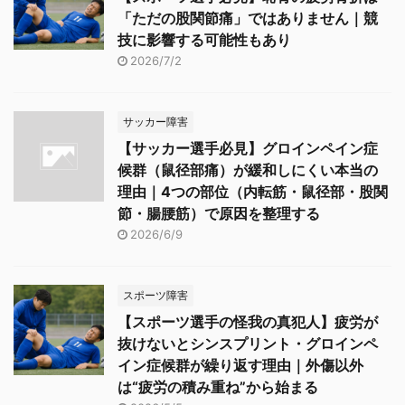
「ただの股関節痛」ではありません｜競
技に影響する可能性もあり
2026/7/2
サッカー障害
【サッカー選手必見】グロインペイン症
候群（鼠径部痛）が緩和しにくい本当の
理由｜4つの部位（内転筋・鼠径部・股関
節・腸腰筋）で原因を整理する
2026/6/9
スポーツ障害
【スポーツ選手の怪我の真犯人】疲労が
抜けないとシンスプリント・グロインペ
イン症候群が繰り返す理由｜外傷以外
は“疲労の積み重ね”から始まる