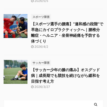
2026/5/5
スポーツ障害
【スポーツ選手の腰痛】“違和感の段階”で
早急にカイロプラクティックへ｜腰椎分
離症・ヘルニア・坐骨神経痛を予防する
体づくり
2026/4/2
サッカー障害
【サッカー少年の膝の痛み】オスグッド
病｜成長期でも競技を続けながら緩和を
目指す考え方
2026/3/27