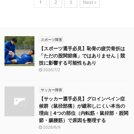
1
2
3
Next »
スポーツ障害
【スポーツ選手必見】恥骨の疲労骨折は
「ただの股関節痛」ではありません｜競
技に影響する可能性もあり
2026/7/2
サッカー障害
【サッカー選手必見】グロインペイン症
候群（鼠径部痛）が緩和しにくい本当の
理由｜4つの部位（内転筋・鼠径部・股関
節・腸腰筋）で原因を整理する
2026/6/9