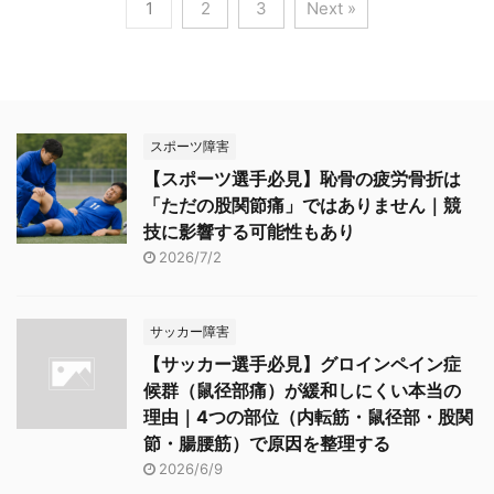
1
2
3
Next »
スポーツ障害
【スポーツ選手必見】恥骨の疲労骨折は
「ただの股関節痛」ではありません｜競
技に影響する可能性もあり
2026/7/2
サッカー障害
【サッカー選手必見】グロインペイン症
候群（鼠径部痛）が緩和しにくい本当の
理由｜4つの部位（内転筋・鼠径部・股関
節・腸腰筋）で原因を整理する
2026/6/9