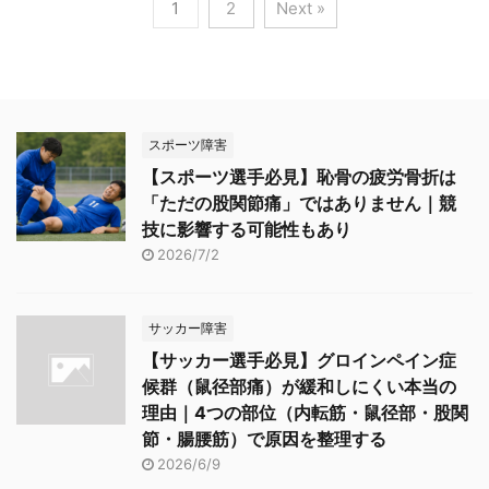
1
2
Next »
スポーツ障害
【スポーツ選手必見】恥骨の疲労骨折は
「ただの股関節痛」ではありません｜競
技に影響する可能性もあり
2026/7/2
サッカー障害
【サッカー選手必見】グロインペイン症
候群（鼠径部痛）が緩和しにくい本当の
理由｜4つの部位（内転筋・鼠径部・股関
節・腸腰筋）で原因を整理する
2026/6/9