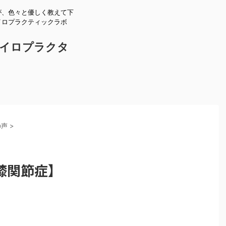
が、色々と優しく教えて下
イロプラクティックラボ
。
イロプラクタ
の声
>
膝関節症】