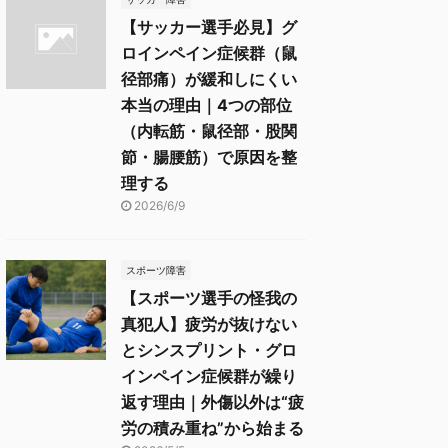
【サッカー選手必見】グ
ロインペイン症候群（鼠
径部痛）が緩和しにくい
本当の理由｜4つの部位
（内転筋・鼠径部・股関
節・腸腰筋）で原因を整
理する
2026/6/9
スポーツ障害
【スポーツ選手の怪我の
真犯人】疲労が抜けない
とシンスプリント・グロ
インペイン症候群が繰り
返す理由｜外傷以外は“疲
労の積み重ね”から始まる