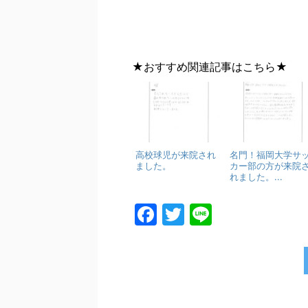
★おすすめ関連記事はこちら★
高校球児が来院され
名門！福岡大学サ
ました。
カー部の方が来院
れました。...
F
T
Li
a
w
n
c
itt
e
e
er
b