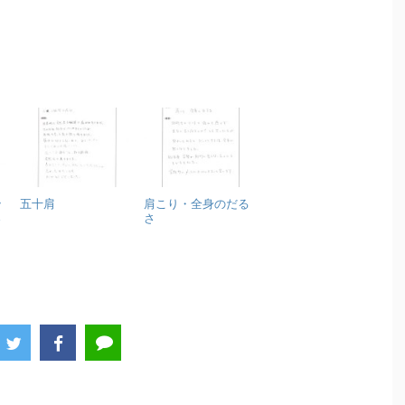
ッ
五十肩
肩こり・全身のだる
さ
さ