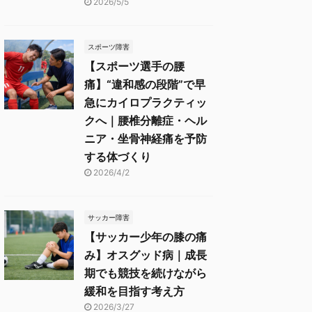
2026/5/5
スポーツ障害
【スポーツ選手の腰
痛】“違和感の段階”で早
急にカイロプラクティッ
クへ｜腰椎分離症・ヘル
ニア・坐骨神経痛を予防
する体づくり
2026/4/2
サッカー障害
【サッカー少年の膝の痛
み】オスグッド病｜成長
期でも競技を続けながら
緩和を目指す考え方
2026/3/27