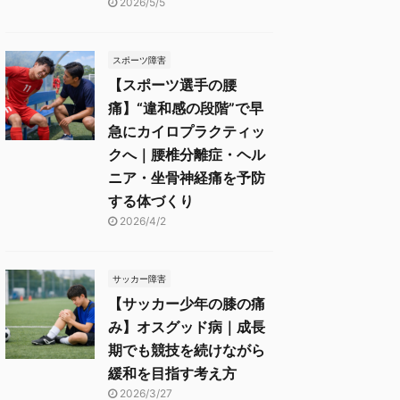
2026/5/5
スポーツ障害
【スポーツ選手の腰
痛】“違和感の段階”で早
急にカイロプラクティッ
クへ｜腰椎分離症・ヘル
ニア・坐骨神経痛を予防
する体づくり
2026/4/2
サッカー障害
【サッカー少年の膝の痛
み】オスグッド病｜成長
期でも競技を続けながら
緩和を目指す考え方
2026/3/27