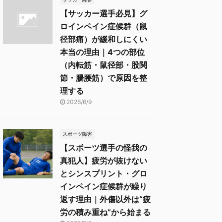
【サッカー選手必見】グ
ロインペイン症候群（鼠
径部痛）が緩和しにくい
本当の理由｜4つの部位
（内転筋・鼠径部・股関
節・腸腰筋）で原因を整
理する
2026/6/9
スポーツ障害
【スポーツ選手の怪我の
真犯人】疲労が抜けない
とシンスプリント・グロ
インペイン症候群が繰り
返す理由｜外傷以外は“疲
労の積み重ね”から始まる