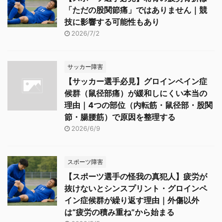
「ただの股関節痛」ではありません｜競
技に影響する可能性もあり
2026/7/2
サッカー障害
【サッカー選手必見】グロインペイン症
候群（鼠径部痛）が緩和しにくい本当の
理由｜4つの部位（内転筋・鼠径部・股関
節・腸腰筋）で原因を整理する
2026/6/9
スポーツ障害
【スポーツ選手の怪我の真犯人】疲労が
抜けないとシンスプリント・グロインペ
イン症候群が繰り返す理由｜外傷以外
は“疲労の積み重ね”から始まる