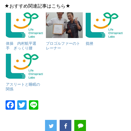
★おすすめ関連記事はこちら★
体操 内村航平選
プロゴルファーのト
捻挫
手 ぎっくり腰
レーナー
アスリートと睡眠の
関係
F
T
Li
a
w
n
c
itt
e