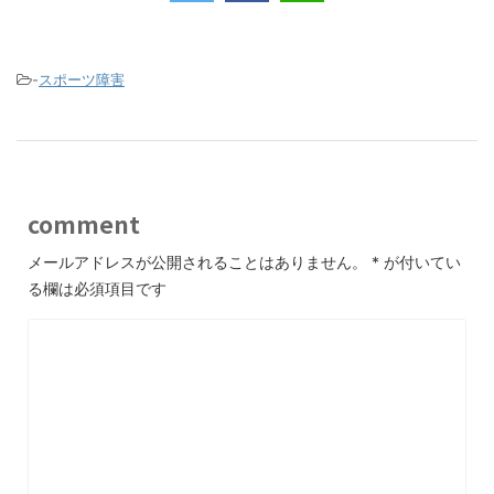
e
er
b
o
-
スポーツ障害
o
k
comment
メールアドレスが公開されることはありません。
*
が付いてい
る欄は必須項目です