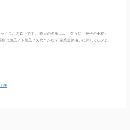
ックラボの森下です。 昨日の夕飯は…、 久々に「餃子の王将」
) 場所は加茂？下加茂？久代？かな？ 産業道路沿いに新しく出来た
...
i
り腰