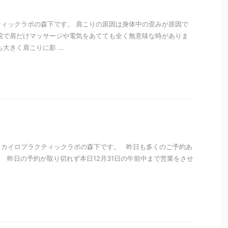
ィックラボの森下です。 肩こりの原因は身体中の歪みが原因で
院で肩だけマッサージや電気をあてても全く無意味な時がありま
大きく肩こりに影 ...
i
・カイロプラクティックラボの森下です。 昨日も多くのご予約あ
 昨日の予約が取り切れず本日12月31日の午前中まで営業をさせ
i