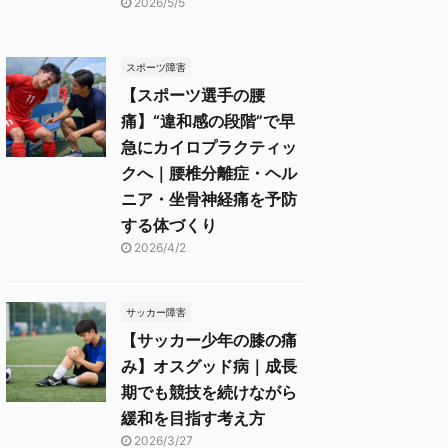
2026/5/5
スポーツ障害
【スポーツ選手の腰
痛】“違和感の段階”で早
急にカイロプラクティッ
クへ｜腰椎分離症・ヘル
ニア・坐骨神経痛を予防
する体づくり
2026/4/2
サッカー障害
【サッカー少年の膝の痛
み】オスグッド病｜成長
期でも競技を続けながら
緩和を目指す考え方
2026/3/27