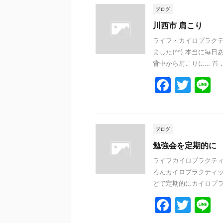
e
er
ブログ
b
川西市 肩こり
o
ライフ・カイロプラクテ
ました(^^) 本当に毎
o
背中から肩こりに… 首 ..
k
F
T
L
a
w
n
c
itt
e
e
er
ブログ
b
勉強会を定期的に
o
ライフカイロプラクティ
ろんカイロプラクティッ
o
どで定期的にカイロプラク
k
F
T
L
a
w
n