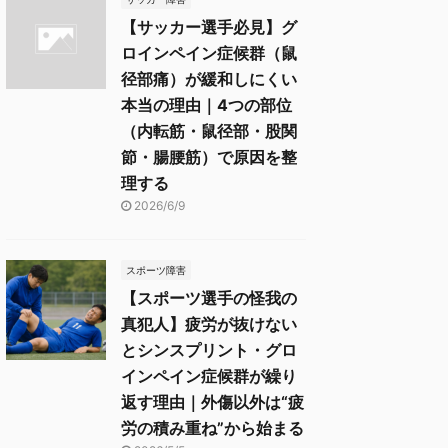
【サッカー選手必見】グ
ロインペイン症候群（鼠
径部痛）が緩和しにくい
本当の理由｜4つの部位
（内転筋・鼠径部・股関
節・腸腰筋）で原因を整
理する
2026/6/9
スポーツ障害
【スポーツ選手の怪我の
真犯人】疲労が抜けない
とシンスプリント・グロ
インペイン症候群が繰り
返す理由｜外傷以外は“疲
労の積み重ね”から始まる