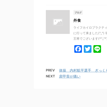
c
itt
e
e
er
ブログ
b
外食
o
ライフカイロプラクティ
に行って来ました(^_^
o
王将でございます(*^_^*) 
k
F
T
L
a
w
n
c
itt
e
e
er
PREV
体操 内村航平選手 ぎっく
NEXT
肩甲骨が痛い
b
o
o
k