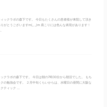
ィックラボの森下です。 今日もたくさんの患者様が来院して頂き
日ありがとうございますm(_ _)m 肩こりには色んな表現があります！
.
i
ックラボの森下です。 今日は朝の7時30分から朝活でした。 もち
クの勉強会です。 ２月中旬くらいからは、水曜日の昼間に大阪な
ティック ...
i