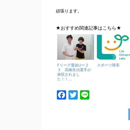
頑張ります。
★おすすめ関連記事はこちら★
Fリーグ選抜Uー２
スポーツ障害
３ 高橋良治選手が
来院されまし
た！！...
F
T
Li
a
w
n
c
itt
e
e
er