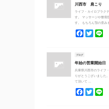
川西市 肩こり
ライフ・カイロプラクテ
す。 マッサージや整骨
す。 もちろん顎の歪みも
F
T
L
a
w
n
c
itt
e
e
er
ブログ
b
年始の営業開始日
o
兵庫県川西市のライフ
りがとうございました。
o
て頂いて ...
k
F
T
L
a
w
n
c
itt
e