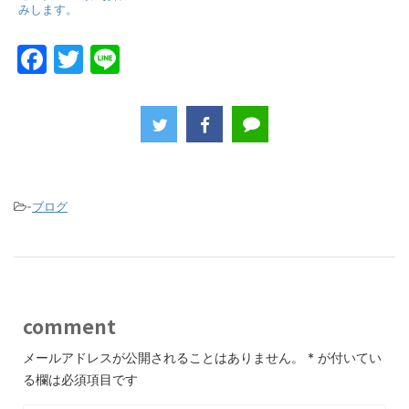
みします。
F
T
Li
a
w
n
c
itt
e
e
er
b
o
-
ブログ
o
k
comment
メールアドレスが公開されることはありません。
*
が付いてい
る欄は必須項目です