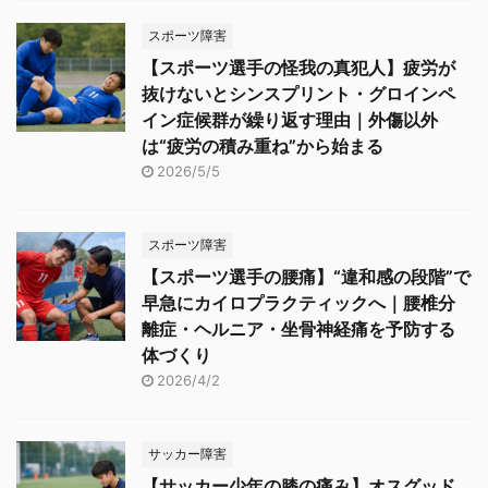
スポーツ障害
【スポーツ選手の怪我の真犯人】疲労が
抜けないとシンスプリント・グロインペ
イン症候群が繰り返す理由｜外傷以外
は“疲労の積み重ね”から始まる
2026/5/5
スポーツ障害
【スポーツ選手の腰痛】“違和感の段階”で
早急にカイロプラクティックへ｜腰椎分
離症・ヘルニア・坐骨神経痛を予防する
体づくり
2026/4/2
サッカー障害
【サッカー少年の膝の痛み】オスグッド