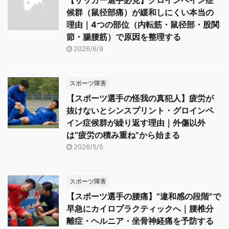
候群（鼠径部痛）が緩和しにくい本当の
理由｜4つの部位（内転筋・鼠径部・股関
節・腸腰筋）で原因を整理する
2026/6/9
スポーツ障害
【スポーツ選手の怪我の真犯人】疲労が
抜けないとシンスプリント・グロインペ
イン症候群が繰り返す理由｜外傷以外
は“疲労の積み重ね”から始まる
2026/5/5
スポーツ障害
【スポーツ選手の腰痛】“違和感の段階”で
早急にカイロプラクティックへ｜腰椎分
離症・ヘルニア・坐骨神経痛を予防する