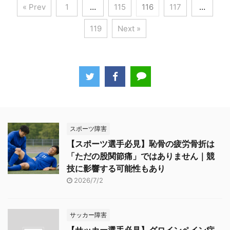
« Prev
1
…
115
116
117
…
119
Next »
スポーツ障害
【スポーツ選手必見】恥骨の疲労骨折は
「ただの股関節痛」ではありません｜競
技に影響する可能性もあり
2026/7/2
サッカー障害
【サッカー選手必見】グロインペイン症