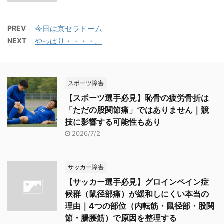
PREV
今日は京セラドーム
NEXT
やっぱり・・・・。
スポーツ障害
【スポーツ選手必見】恥骨の疲労骨折は
「ただの股関節痛」ではありません｜競
技に影響する可能性もあり
2026/7/2
サッカー障害
【サッカー選手必見】グロインペイン症
候群（鼠径部痛）が緩和しにくい本当の
理由｜4つの部位（内転筋・鼠径部・股関
節・腸腰筋）で原因を整理する