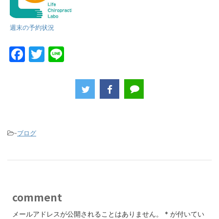
週末の予約状況
F
T
Li
a
w
n
c
itt
e
e
er
b
o
-
ブログ
o
k
comment
メールアドレスが公開されることはありません。
*
が付いてい