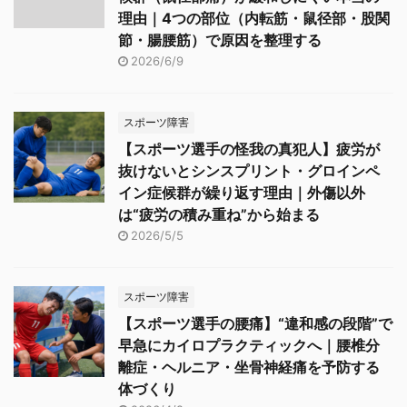
理由｜4つの部位（内転筋・鼠径部・股関
節・腸腰筋）で原因を整理する
2026/6/9
スポーツ障害
【スポーツ選手の怪我の真犯人】疲労が
抜けないとシンスプリント・グロインペ
イン症候群が繰り返す理由｜外傷以外
は“疲労の積み重ね”から始まる
2026/5/5
スポーツ障害
【スポーツ選手の腰痛】“違和感の段階”で
早急にカイロプラクティックへ｜腰椎分
離症・ヘルニア・坐骨神経痛を予防する
体づくり