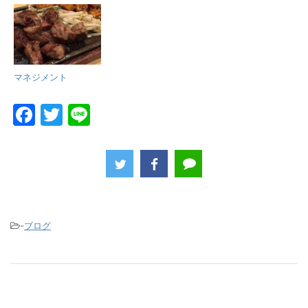
マネジメント
F
T
Li
a
w
n
c
itt
e
e
er
b
o
-
ブログ
o
k