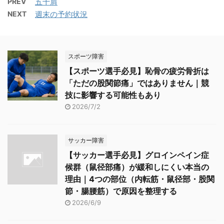
PREV
五十肩
NEXT
週末の予約状況
スポーツ障害
【スポーツ選手必見】恥骨の疲労骨折は
「ただの股関節痛」ではありません｜競
技に影響する可能性もあり
2026/7/2
サッカー障害
【サッカー選手必見】グロインペイン症
候群（鼠径部痛）が緩和しにくい本当の
理由｜4つの部位（内転筋・鼠径部・股関
節・腸腰筋）で原因を整理する
2026/6/9