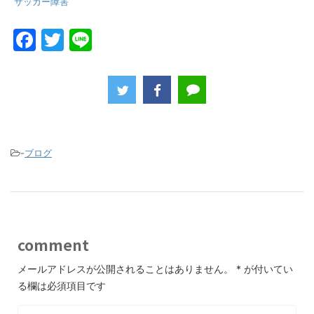
サッカー障害
F
T
Li
a
w
n
c
itt
e
e
er
b
o
-
ブログ
o
k
comment
メールアドレスが公開されることはありません。
*
が付いてい
る欄は必須項目です