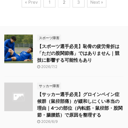
« Prev
1
2
3
Next »
スポーツ障害
【スポーツ選手必見】恥骨の疲労骨折は
「ただの股関節痛」ではありません｜競
技に影響する可能性もあり
2026/7/2
サッカー障害
【サッカー選手必見】グロインペイン症
候群（鼠径部痛）が緩和しにくい本当の
理由｜4つの部位（内転筋・鼠径部・股関
節・腸腰筋）で原因を整理する
2026/6/9